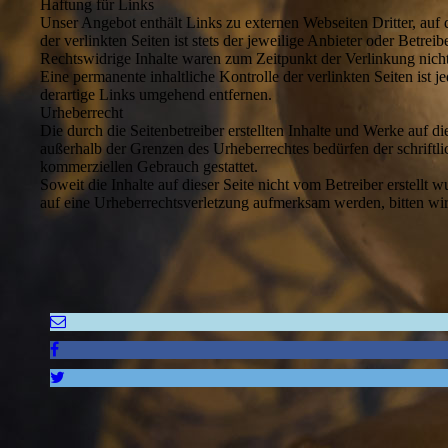
Haftung für Links
Unser Angebot enthält Links zu externen Webseiten Dritter, auf
der verlinkten Seiten ist stets der jeweilige Anbieter oder Betr
Rechtswidrige Inhalte waren zum Zeitpunkt der Verlinkung nicht
Eine permanente inhaltliche Kontrolle der verlinkten Seiten is
derartige Links umgehend entfernen.
Urheberrecht
Die durch die Seitenbetreiber erstellten Inhalte und Werke auf 
außerhalb der Grenzen des Urheberrechtes bedürfen der schriftli
kommerziellen Gebrauch gestattet.
Soweit die Inhalte auf dieser Seite nicht vom Betreiber erstellt 
auf eine Urheberrechtsverletzung aufmerksam werden, bitten w