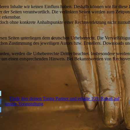
 deren Inhalte wir keinen Einfluss haben. Deshalb können wir für dies
eiber der Seiten verantwortlich. Die verlinkten Seiten wurden zum Zeitp
 erkennbar.
t jedoch ohne konkrete Anhaltspunkte einer Rechtsverletzung nicht zu
diesen Seiten unterliegen dem deutschen Urheberrecht. Die Vervielfälti
chen Zustimmung des jeweiligen Autors bzw. Erstellers. Downloads und 
wurden, werden die Urheberrechte Dritter beachtet. Insbesondere werden 
ir um einen entsprechenden Hinweis. Bei Bekanntwerden von Rechtsver
Finde hier deinen Tantra Partner und erhalte 10% Rabatt auf
unsere Veranstaltung