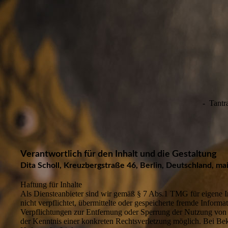
- Tantra
Verantwortlich für den Inhalt und die Gestaltung
Dita Scholl, Kreuzbergstraße 46, Berlin, Deutschland, mai
Haftung für Inhalte
Als Diensteanbieter sind wir gemäß § 7 Abs.1 TMG für eigene In
nicht verpflichtet, übermittelte oder gespeicherte fremde Infor
Verpflichtungen zur Entfernung oder Sperrung der Nutzung von I
der Kenntnis einer konkreten Rechtsverletzung möglich. Bei B