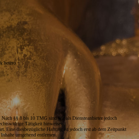
 & hetero
. Nach §§ 8 bis 10 TMG sind wir als Diensteanbieter jedoch
echtswidrige Tätigkeit hinweisen.
. Eine diesbezügliche Haftung ist jedoch erst ab dem Zeitpunkt
 Inhalte umgehend entfernen.