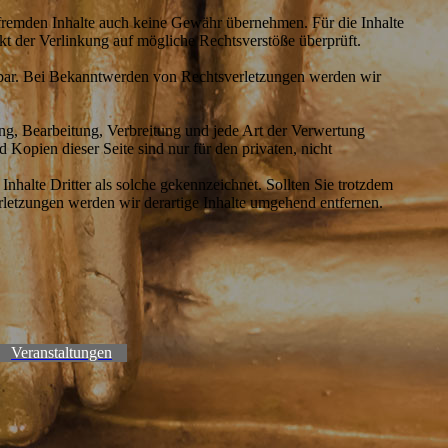
e fremden Inhalte auch keine Gewähr übernehmen. Für die Inhalte
unkt der Verlinkung auf mögliche Rechtsverstöße überprüft.
mutbar. Bei Bekanntwerden von Rechtsverletzungen werden wir
gung, Bearbeitung, Verbreitung und jede Art der Verwertung
Kopien dieser Seite sind nur für den privaten, nicht
Inhalte Dritter als solche gekennzeichnet. Sollten Sie trotzdem
letzungen werden wir derartige Inhalte umgehend entfernen.
Veranstaltungen