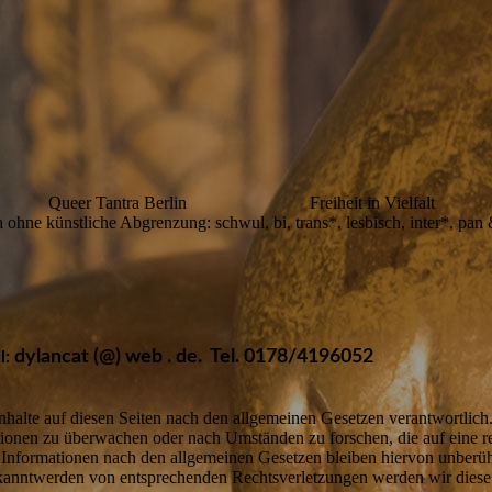
Queer Tantra Berlin Freiheit in Vielfalt
 ohne künstliche Abgrenzung: schwul, bi, trans*, lesbisch, inter*, pan
dylancat (@) web . de.
Tel. 0178/4196052
l:
halte auf diesen Seiten nach den allgemeinen Gesetzen verantwortlich
mationen zu überwachen oder nach Umständen zu forschen, die auf eine r
nformationen nach den allgemeinen Gesetzen bleiben hiervon unberührt
ekanntwerden von entsprechenden Rechtsverletzungen werden wir diese