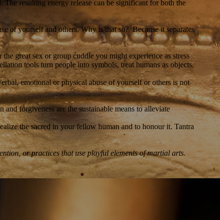
 The resulting energy release can be significant for both the
use of yourself and others. Why is that so? Because it separates
r the great sex or group cuddle you might experience as stress
tellation tools turn people into symbols, treat humans as objects.
erbal, emotional or physical abuse of yourself or others is not
n and forgiveness are the sustainable means to alleviate
o realize the sacred in your fellow human and to honour it. Tantra
tion, or practices that use playful elements of martial arts.