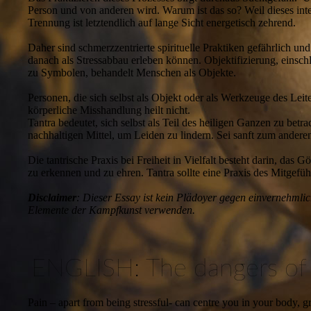
Person und von anderen wird. Warum ist das so? Weil dieses int
Trennung ist letztendlich auf lange Sicht energetisch zehrend.
Daher sind schmerzzentrierte spirituelle Praktiken gefährlich und
danach als Stressabbau erleben können. Objektifizierung, einschl
zu Symbolen, behandelt Menschen als Objekte.
Personen, die sich selbst als Objekt oder als Werkzeuge des Leit
körperliche Misshandlung heilt nicht.
Tantra bedeutet, sich selbst als Teil des heiligen Ganzen zu b
nachhaltigen Mittel, um Leiden zu lindern. Sei sanft zum anderen
Die tantrische Praxis bei Freiheit in Vielfalt besteht darin, da
zu erkennen und zu ehren. Tantra sollte eine Praxis des Mitgefüh
Disclaimer
: Dieser Essay ist kein Plädoyer gegen einvernehmlic
Elemente der Kampfkunst verwenden.
ENGLISH: The dangers of usi
Pain – apart from being stressful- can centre you in your body, 