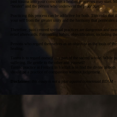
past trauma into your conscious a healing processes may start. Mo
“healer” and the person who underwent the procedure.
Practicing this process can be addictive for both. This risks tha
your self from the greater unity and the harmony that permeates all
Therefore, pain centred spiritual practices are dangerous and mo
relief afterwards. Patronizing habits, objectification, including t
Persons who regard themselves as an object or as the tools of the 
healing.
Tantra is to regard oneself as a part of the sacred whole. While 
suffering. Be gentle to the other and yourself!
Tantric practice at Freiheit in Vielfalt is to find the divine in b
should be a practice of compassion without judgement.
Disclaimer:
this essay is not a plae against consensual BDSM – a