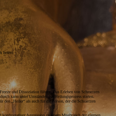
 & hetero
u Freeze und Dissoziation führen. Das Erleben von Schmerzen
adurch kann unter Umständen ein Heilungsprozess starten.
ür den „Heiler“ als auch für die Person, der die Schmerzen
nd konfrontativer Aggression zu einem Missbrauch der eigenen