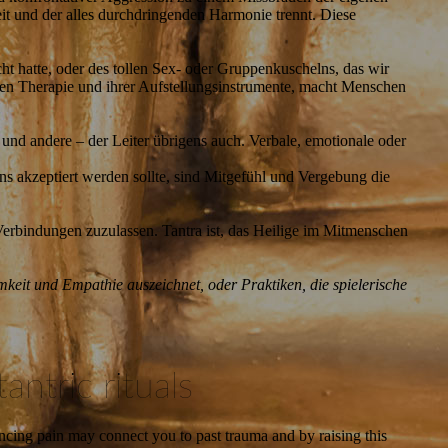
it und der alles durchdringenden Harmonie trennt. Diese
icht hatte, oder des tollen Sex- oder Gruppenkuschelns, das wir
schen Therapie und ihrer Aufstellungsinstrumente, macht Menschen
h und andere – der Leiter übrigens auch. Verbale, emotionale oder
ns akzeptiert werden sollte, sind Mitgefühl und Vergebung die
e Verbindungen zuzulassen. Tantra ist, das Heilige im Mitmenschen
keit und Empathie auszeichnet, oder Praktiken, die spielerische
ntric rituals
encing pain may connect you to past trauma and by raising this