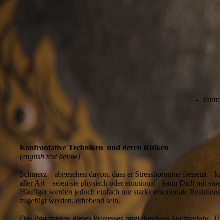
- Tantra
Konfrontative Techniken und deren Risiken
(english text below)
Schmerz – abgesehen davon, dass er Stresshormone freisetzt – 
aller Art – seien sie physisch oder emotional - kann Dich mit 
Häufiger werden jedoch einfach nur starke emotionale Reaktionen
zugefügt werden, erhebend sein.
Das Praktizieren dieses Prozesses birgt durchaus Suchtgefahr. 