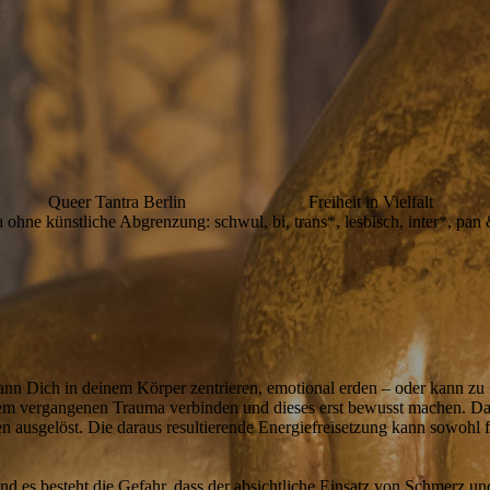
Queer Tantra Berlin Freiheit in Vielfalt
 ohne künstliche Abgrenzung: schwul, bi, trans*, lesbisch, inter*, pan
kann Dich in deinem Körper zentrieren, emotional erden – oder kann z
einem vergangenen Trauma verbinden und dieses erst bewusst machen. D
 ausgelöst. Die daraus resultierende Energiefreisetzung kann sowohl f
Und es besteht die Gefahr, dass der absichtliche Einsatz von Schmerz u