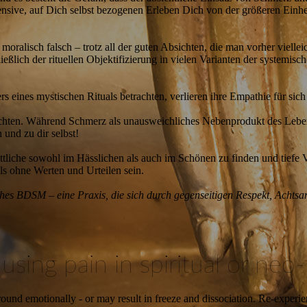
ensive, auf Dich selbst bezogenen Erleben Dich von der größeren Einhe
 moralisch falsch – trotz all der guten Absichten, die man vorher vielle
ießlich der rituellen Objektifizierung in vielen Varianten der systemi
ers eines mystischen Rituals betrachten, verlieren ihre Empathie für sic
etrachten. Während Schmerz als unausweichliches Nebenprodukt des Lebe
 und zu dir selbst!
s Göttliche sowohl im Hässlichen als auch im Schönen zu finden und tief
ls ohne Werten und Urteilen sein.
hes BDSM – eine Praxis, die sich durch gegenseitigen Respekt, Achtsam
ng pain in spiritual or neo-ta
ground emotionally - or may result in freeze and dissociation. Re-experi