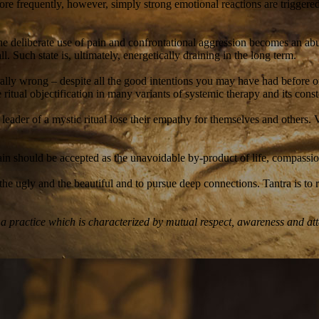
re frequently, however, simply strong emotional reactions are triggered.
t the deliberate use of pain and confrontational aggression becomes an ab
. Such state is, ultimately, energetically draining in the long term.
rally wrong – despite all the good intentions you may have had before o
he ritual objectification in many variants of systemic therapy and its cons
leader of a mystic ritual lose their empathy for themselves and others. V
pain should be accepted as the unavoidable by-product of life, compassio
oth the ugly and the beautiful and to pursue deep connections. Tantra is t
 practice which is characterized by mutual respect, awareness and atten