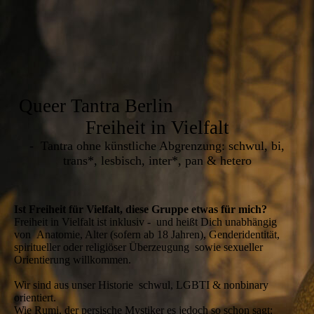
Queer Tantra Berlin
Freiheit in Vielfalt
- Tantra ohne künstliche Abgrenzung: schwul, bi,
trans*, lesbisch, inter*, pan & hetero
Ist Freiheit für Vielfalt, diese Gruppe etwas für mich?
Freiheit in Vielfalt ist inklusiv - und heißt Dich unabhängig
von Anatomie, Alter (sofern ab 18 Jahren), Genderidentität,
spiritueller oder religiöser Überzeugung sowie sexueller
Orientierung willkommen.
Wir sind aus unser Historie schwul, LGBTI & nonbinary
orientiert.
Wie Rumi, der persische Mystiker es jedoch so schon sagt: