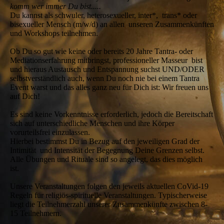
komm wer immer Du bist.....
Du kannst als schwuler, heterosexueller, inter*, trans* oder
bisexueller Mensch (m/w/d) an allen unseren Zusammenkünften
und Workshops teilnehmen.
Ob Du so gut wie keine oder bereits 20 Jahre Tantra- oder
Mediationserfahrung mitbringst, professioneller Masseur bist
und hieraus Austausch und Entspannung suchst UND/ODER
selbstverständlich auch, wenn Du noch nie bei einem Tantra
Event warst und das alles ganz neu für Dich ist: Wir freuen uns
auf Dich!
Es sind keine Vorkenntnisse erforderlich, jedoch die Bereitschaft
sich auf unterschiedliche Menschen und ihre Körper
vorurteilsfrei einzulassen.
Hierbei bestimmst Du in Bezug auf den jeweiligen Grad der
Intimität und Intensität der Begegnung Deine Grenzen selbst.
Alle Übungen und Rituale sind so angelegt, das dies möglich
ist.
Unsere Veranstaltungen folgen den jeweils aktuellen CoVid-19
Regeln für religiös-spirituelle Veranstaltungen. Typischerweise
liegt die Teilnehmerzahl unserer Zusammenkünfte zwischen 8-
15 Teilnehmern.