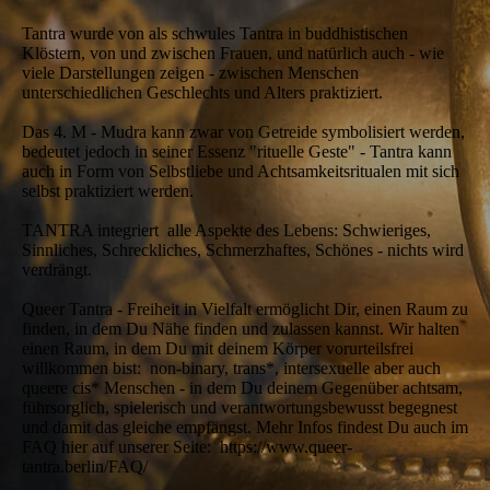
Tantra wurde von als schwules Tantra in buddhistischen
Klöstern, von und zwischen Frauen, und natürlich auch - wie
viele Darstellungen zeigen - zwischen Menschen
unterschiedlichen Geschlechts und Alters praktiziert.
Das 4. M - Mudra kann zwar von Getreide symbolisiert werden,
bedeutet jedoch in seiner Essenz "rituelle Geste" - Tantra kann
auch in Form von Selbstliebe und Achtsamkeitsritualen mit sich
selbst praktiziert werden.
TANTRA integriert alle Aspekte des Lebens: Schwieriges,
Sinnliches, Schreckliches, Schmerzhaftes, Schönes - nichts wird
verdrängt.
Queer Tantra - Freiheit in Vielfalt ermöglicht Dir, einen Raum zu
finden, in dem Du Nähe finden und zulassen kannst. Wir halten
einen Raum, in dem Du mit deinem Körper vorurteilsfrei
willkommen bist: non-binary, trans*, intersexuelle aber auch
queere cis* Menschen - in dem Du deinem Gegenüber achtsam,
führsorglich, spielerisch und verantwortungsbewusst begegnest
und damit das gleiche empfängst. Mehr Infos findest Du auch im
FAQ hier auf unserer Seite: https://www.queer-
tantra.berlin/FAQ/