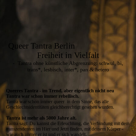
Queer Tantra Berlin
Freiheit in Vielfalt
- Tantra ohne künstliche Abgrenzung: schwul, bi,
trans*, lesbisch, inter*, pan & hetero
Queeres Tantra - im Trend, aber eigentlich nicht neu
Tantra war schon immer rebellisch.
Tantra war schon immer queer in dem Sinne, das alle
Geschlechtsidentitäten gleichberechtigt gesehen wurden.
Tantra ist mehr als 5000 Jahre alt.
Tantra sagt: Du kannst die Erleuchtung, die Verbindung mit dem
transzendenten im Hier und Jetzt finden, mit deinem Körper -
wie auch immer er ist und er sich wandelt.